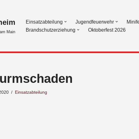
heim
Einsatzabteilung
Jugendfeuerwehr
Minif
Brandschutzerziehung
Oktoberfest 2026
am Main
turmschaden
 2020
Einsatzabteilung