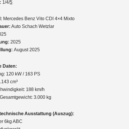
:
1/4/
5
:
Mercedes Benz Vito CDI 4×4 Mixto
auer:
Auto Schach Wetzlar
025
ung:
2025
ellung:
August 2025
e Daten:
ng: 120 kW / 163 PS
.143 cm³
hwindigkeit: 188 km/h
 Gesamtgewicht: 3.000 kg
echnische Ausstattung (Auszug):
er 6kg ABC