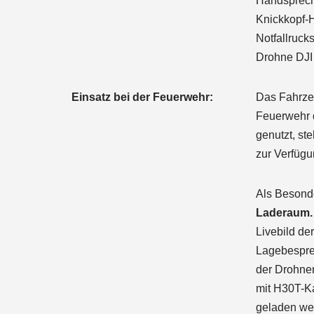
Handsprech
Knickkopf-
Notfallruck
Drohne DJI 
Einsatz bei der Feuerwehr:
Das Fahrzeu
Feuerwehr d
genutzt, st
zur Verfügu
Als Besonde
Laderaum
Livebild de
Lagebesprec
der Drohne
mit H30T-K
geladen we