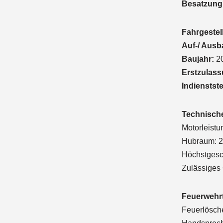
Besatzung
Fahrgestell
Auf-/ Ausb
Baujahr:
2
Erstzulass
Indienstst
Technisch
Motorleistu
Hubraum: 2
Höchstgesc
Zulässiges
Feuerwehrt
Feuerlösch