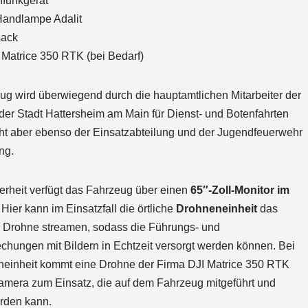
funkgerät
Handlampe Adalit
sack
Matrice 350 RTK (bei Bedarf)
g wird überwiegend durch die hauptamtlichen Mitarbeiter der
er Stadt Hattersheim am Main für Dienst- und Botenfahrten
eht aber ebenso der Einsatzabteilung und der Jugendfeuerwehr
ng.
rheit verfügt das Fahrzeug über einen
65″-Zoll-Monitor im
.
Hier kann im Einsatzfall die örtliche
Drohneneinheit
das
r Drohne streamen, sodass die Führungs- und
hungen mit Bildern in Echtzeit versorgt werden können. Bei
neinheit kommt eine Drohne der Firma DJI Matrice 350 RTK
amera zum Einsatz, die auf dem Fahrzeug mitgeführt und
rden kann.