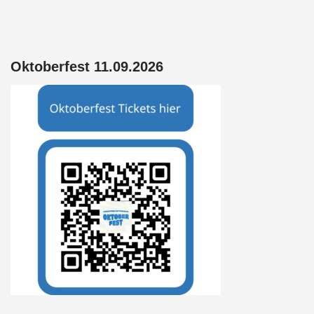
k
p
Oktoberfest 11.09.2026