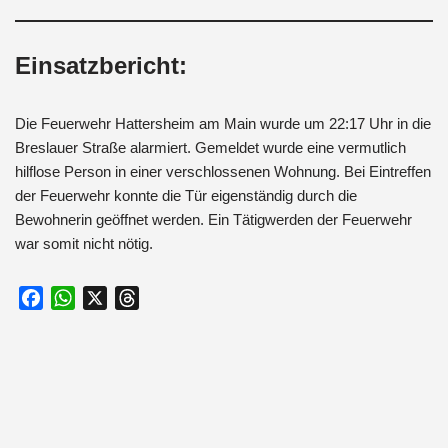
Einsatzbericht:
Die Feuerwehr Hattersheim am Main wurde um 22:17 Uhr in die
Breslauer Straße alarmiert. Gemeldet wurde eine vermutlich
hilflose Person in einer verschlossenen Wohnung. Bei Eintreffen
der Feuerwehr konnte die Tür eigenständig durch die
Bewohnerin geöffnet werden. Ein Tätigwerden der Feuerwehr
war somit nicht nötig.
F
W
X
T
a
h
h
c
a
r
e
t
e
b
s
a
o
A
d
o
p
s