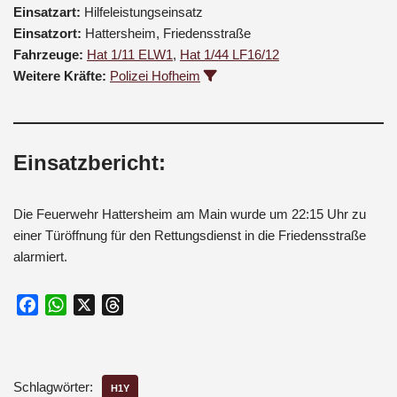
Einsatzart:
Hilfeleistungseinsatz
Einsatzort:
Hattersheim, Friedensstraße
Fahrzeuge:
Hat 1/11 ELW1
,
Hat 1/44 LF16/12
Weitere Kräfte:
Polizei Hofheim
Einsatzbericht:
Die Feuerwehr Hattersheim am Main wurde um 22:15 Uhr zu
einer Türöffnung für den Rettungsdienst in die Friedensstraße
alarmiert.
F
W
X
T
a
h
h
c
a
r
e
t
e
Schlagwörter:
b
s
a
H1Y