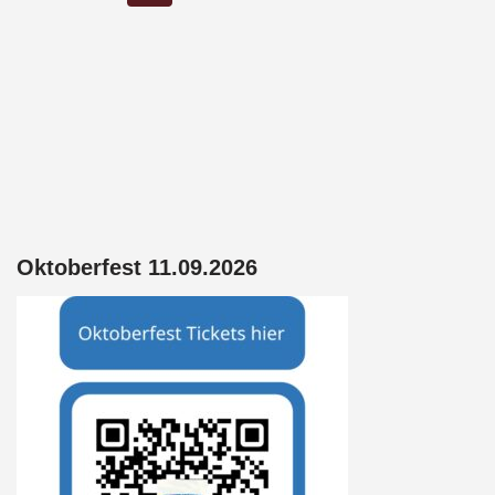
o
A
d
o
p
s
k
p
Oktoberfest 11.09.2026