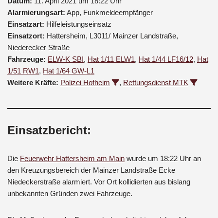
Datum:
11. April 2021 um 18:22 Uhr
Alarmierungsart:
App, Funkmeldeempfänger
Einsatzart:
Hilfeleistungseinsatz
Einsatzort:
Hattersheim, L3011/ Mainzer Landstraße,
Niederecker Straße
Fahrzeuge:
ELW-K SBI
,
Hat 1/11 ELW1
,
Hat 1/44 LF16/12
,
Hat
1/51 RW1
,
Hat 1/64 GW-L1
Weitere Kräfte:
Polizei Hofheim
,
Rettungsdienst MTK
Einsatzbericht:
Die
Feuerwehr Hattersheim am Main
wurde um 18:22 Uhr an
den Kreuzungsbereich der Mainzer Landstraße Ecke
Niedeckerstraße alarmiert. Vor Ort kollidierten aus bislang
unbekannten Gründen zwei Fahrzeuge.