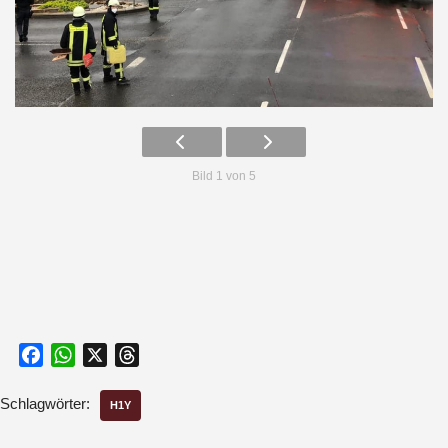
Bild 1 von 5
Facebook
WhatsApp
X
Threads
Schlagwörter:
H1Y