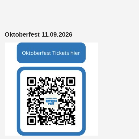
o
p
s
k
p
Oktoberfest 11.09.2026