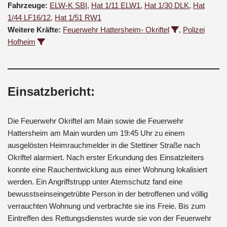
Fahrzeuge:
ELW-K SBI
,
Hat 1/11 ELW1
,
Hat 1/30 DLK
,
Hat
1/44 LF16/12
,
Hat 1/51 RW1
Weitere Kräfte:
Feuerwehr Hattersheim- Okriftel
,
Polizei
Hofheim
Einsatzbericht:
Die Feuerwehr Okriftel am Main sowie die Feuerwehr
Hattersheim am Main wurden um 19:45 Uhr zu einem
ausgelösten Heimrauchmelder in die Stettiner Straße nach
Okriftel alarmiert. Nach erster Erkundung des Einsatzleiters
konnte eine Rauchentwicklung aus einer Wohnung lokalisiert
werden. Ein Angriffstrupp unter Atemschutz fand eine
bewusstseinseingetrübte Person in der betroffenen und völlig
verrauchten Wohnung und verbrachte sie ins Freie. Bis zum
Eintreffen des Rettungsdienstes wurde sie von der Feuerwehr