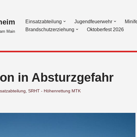
heim
Einsatzabteilung
Jugendfeuerwehr
Minif
Brandschutzerziehung
Oktoberfest 2026
am Main
on in Absturzgefahr
satzabteilung
,
SRHT - Höhenrettung MTK