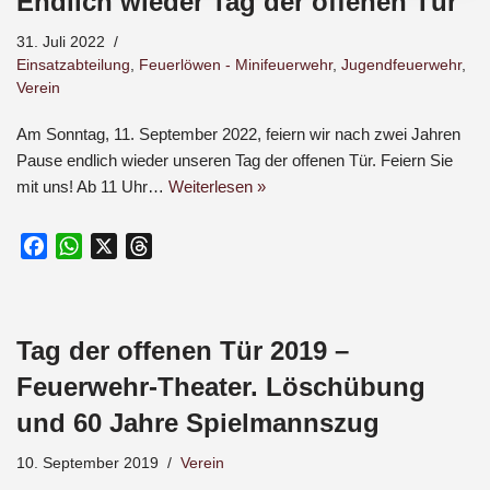
Endlich wieder Tag der offenen Tür
31. Juli 2022
Einsatzabteilung
,
Feuerlöwen - Minifeuerwehr
,
Jugendfeuerwehr
,
Verein
Am Sonntag, 11. September 2022, feiern wir nach zwei Jahren
Pause endlich wieder unseren Tag der offenen Tür. Feiern Sie
mit uns! Ab 11 Uhr…
Weiterlesen »
F
W
X
T
a
h
h
c
a
r
e
t
e
Tag der offenen Tür 2019 –
b
s
a
o
A
d
Feuerwehr-Theater. Löschübung
o
p
s
und 60 Jahre Spielmannszug
k
p
10. September 2019
Verein