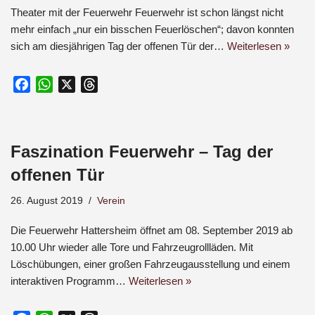
Theater mit der Feuerwehr Feuerwehr ist schon längst nicht
mehr einfach „nur ein bisschen Feuerlöschen“; davon konnten
sich am diesjährigen Tag der offenen Tür der…
Weiterlesen »
F
W
X
T
a
h
h
c
a
r
e
t
e
Faszination Feuerwehr – Tag der
b
s
a
o
A
d
offenen Tür
o
p
s
26. August 2019
Verein
k
p
Die Feuerwehr Hattersheim öffnet am 08. September 2019 ab
10.00 Uhr wieder alle Tore und Fahrzeugrollläden. Mit
Löschübungen, einer großen Fahrzeugausstellung und einem
interaktiven Programm…
Weiterlesen »